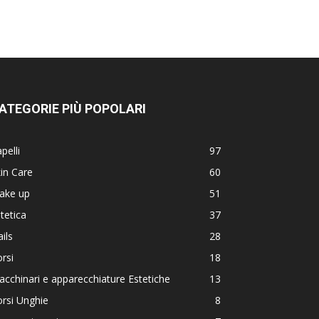
ATEGORIE PIÙ POPOLARI
pelli
97
in Care
60
ake up
51
tetica
37
ils
28
rsi
18
cchinari e apparecchiature Estetiche
13
rsi Unghie
8