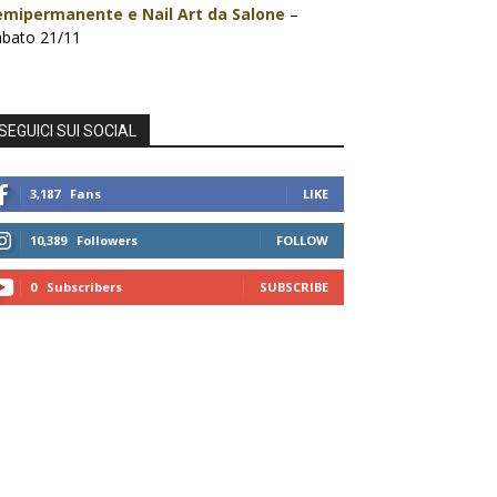
emipermanente e Nail Art da Salone
–
abato 21/11
SEGUICI SUI SOCIAL
3,187
Fans
LIKE
10,389
Followers
FOLLOW
0
Subscribers
SUBSCRIBE