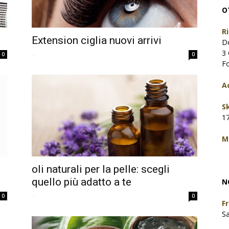
O
R
Extension ciglia nuovi arrivi
D
3 
-
0
0
F
A
S
1
M
oli naturali per la pelle: scegli
quello più adatto a te
N
-
0
0
F
S