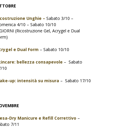
TTOBRE
icostruzione Unghie –
Sabato 3/10 –
omenica 4/10 – Sabato 10/10
GIORNI (Ricostruzione Gel, Acrygel e Dual
orm)
crygel e Dual Form
– Sabato 10/10
kincare: bellezza consapevole
– Sabato
7/10
ake-up: intensità su misura
– Sabato 17/10
OVEMBRE
resa-Dry Manicure e Refill Correttivo
–
abato 7/11