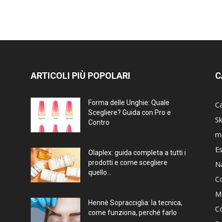
ARTICOLI PIÙ POPOLARI
C
Forma delle Unghie: Quale
Ca
Scegliere? Guida con Pro e
Sk
Contro
m
Es
Olaplex: guida completa a tutti i
prodotti e come scegliere
Na
quello...
Co
Ma
Hennè Sopracciglia: la tecnica,
Co
come funziona, perché farlo