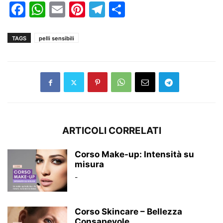
Facebook
WhatsApp
Email
Pinterest
Telegram
Condividi
TAGS
pelli sensibili
ARTICOLI CORRELATI
Corso Make-up: Intensità su
misura
-
Corso Skincare – Bellezza
Consapevole