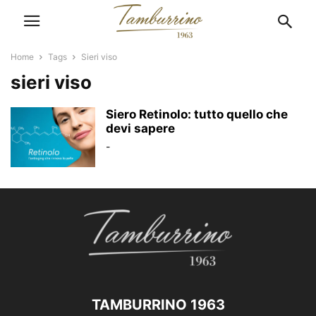
Home
Tags
Sieri viso
sieri viso
Siero Retinolo: tutto quello che
devi sapere
-
TAMBURRINO 1963